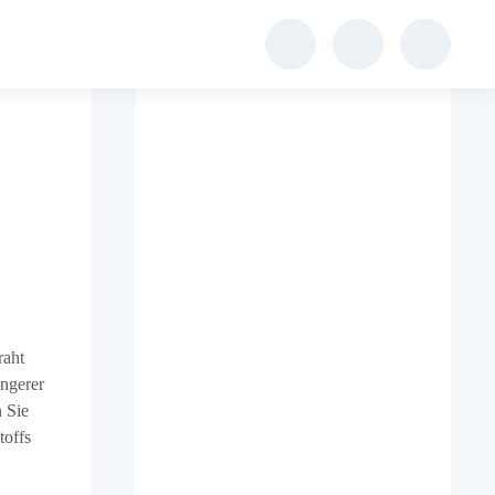
raht
ingerer
n Sie
toffs